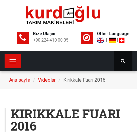
Bize Ulaşın
Other Language
+90 224 410 00 05
|
|
Toggle
navigation
Ana sayfa
Vıdeolar
Kırıkkale Fuarı 2016
KIRIKKALE FUARI
2016