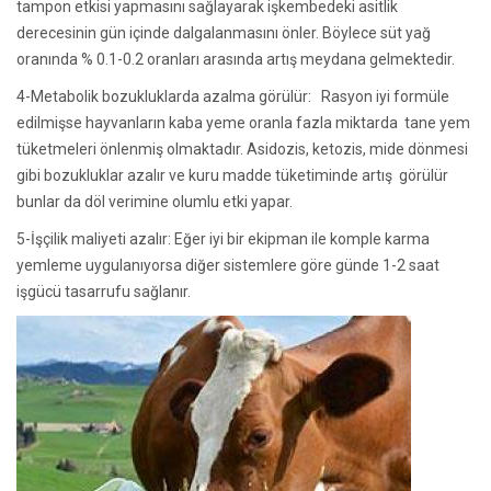
tampon etkisi yapmasını sağlayarak işkembedeki asitlik
derecesinin gün içinde dalgalanmasını önler. Böylece süt yağ
oranında % 0.1-0.2 oranları arasında artış meydana gelmektedir.
4-Metabolik bozukluklarda azalma görülür: Rasyon iyi formüle
edilmişse hayvanların kaba yeme oranla fazla miktarda tane yem
tüketmeleri önlenmiş olmaktadır. Asidozis, ketozis, mide dönmesi
gibi bozukluklar azalır ve kuru madde tüketiminde artış görülür
bunlar da döl verimine olumlu etki yapar.
5-İşçilik maliyeti azalır: Eğer iyi bir ekipman ile komple karma
yemleme uygulanıyorsa diğer sistemlere göre günde 1-2 saat
işgücü tasarrufu sağlanır.