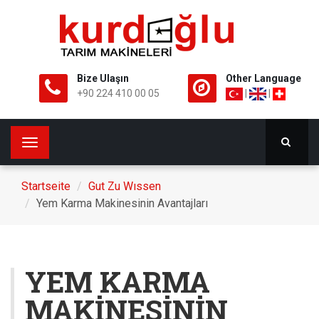
Bize Ulaşın
Other Language
+90 224 410 00 05
|
|
Toggle
navigation
Startseite
Gut Zu Wıssen
Yem Karma Makinesinin Avantajları
YEM KARMA
MAKİNESİNİN