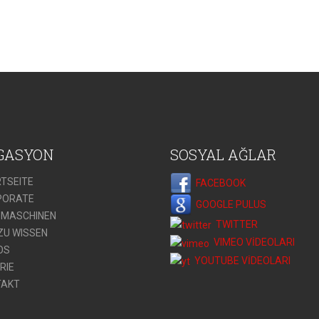
GASYON
SOSYAL AĞLAR
TSEITE
FACEBOOK
PORATE
GOOGLE PULUS
DMASCHINEN
TWITTER
ZU WISSEN
VIMEO VİDEOLARI
OS
YOUTUBE VİDEOLARI
RIE
TAKT