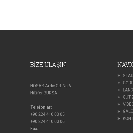
BİZE ULAŞIN
NAVI
STAR
COR
NOSAB Ardıç Cd. No:6
LAN
Nilüfer BURSA
GUT 
VIDE
Telefonlar:
GALE
+90 224 410 00 05
KON
+90 224 410 00 06
Fax: