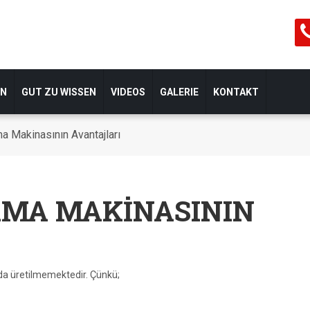
EN
GUT ZU WISSEN
VIDEOS
GALERIE
KONTAKT
 Makinasının Avantajları
RMA MAKİNASININ
a üretilmemektedir. Çünkü;