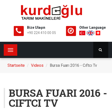
Bize Ulaşın
Other Language
+90 224 410 00 05
|
|
Toggle
navigation
Startseite
Vıdeos
Bursa Fuarı 2016 - Cıftcı Tv
BURSA FUARI 2016 -
CIFTCI TV